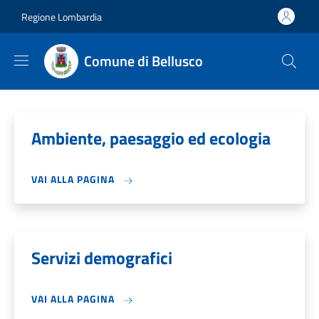
Salta al contenuto principale
Skip to footer content
Regione Lombardia
Comune di Bellusco
Ambiente, paesaggio ed ecologia
VAI ALLA PAGINA
Servizi demografici
VAI ALLA PAGINA