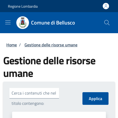
Salta al contenuto principale
Skip to footer content
Regione Lombardia
Comune di Bellusco
Briciole di pane
Home
/
Gestione delle risorse umane
Gestione delle risorse
umane
Cerca i contenuti che nel
titolo contengono: