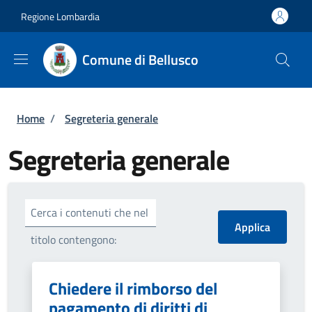
Salta al contenuto principale
Skip to footer content
Regione Lombardia
Comune di Bellusco
Briciole di pane
Home
/
Segreteria generale
Segreteria generale
Cerca i contenuti che nel
titolo contengono:
Chiedere il rimborso del
pagamento di diritti di