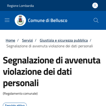
Salta al contenuto principale
Skip to footer content
Regione Lombardia
Comune di Bellusco
Briciole di pane
Home
/
Servizi
/
Giustizia e sicurezza pubblica
/
Segnalazione di avvenuta violazione dei dati personali
Segnalazione di avvenuta
violazione dei dati
personali
(Regolamento comunale)
Servizio attivo