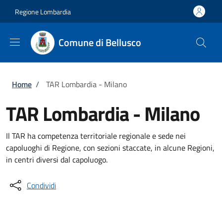
Salta al contenuto principale
Skip to footer content
Regione Lombardia
Comune di Bellusco
Briciole di pane
Home
/
TAR Lombardia - Milano
TAR Lombardia - Milano
Il TAR ha competenza territoriale regionale e sede nei
capoluoghi di Regione, con sezioni staccate, in alcune Regioni,
in centri diversi dal capoluogo.
Condividi