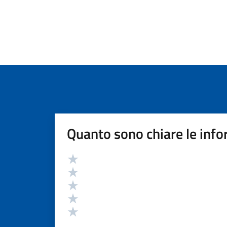
Quanto sono chiare le info
Valutazione
Valuta 5 stelle su 5
Valuta 4 stelle su 5
Valuta 3 stelle su 5
Valuta 2 stelle su 5
Valuta 1 stelle su 5