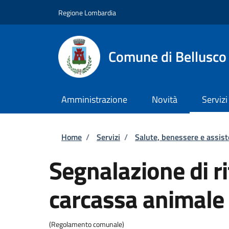
Salta al contenuto principale
Skip to footer content
Regione Lombardia
Comune di Bellusco
Amministrazione
Novità
Servizi
Briciole di pane
Home
/
Servizi
/
Salute, benessere e assis
Segnalazione di r
carcassa animale
(Regolamento comunale)