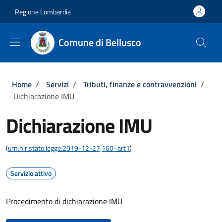
Salta al contenuto principale
Skip to footer content
Regione Lombardia
Comune di Bellusco
Briciole di pane
Home
/
Servizi
/
Tributi, finanze e contravvenzioni
/
Dichiarazione IMU
Dichiarazione IMU
(
urn:nir:stato:legge:2019-12-27;160~art1
)
Servizio attivo
Procedimento di dichiarazione IMU