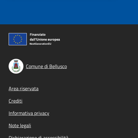
Comune di Bellusco
Footer menu
Area riservata
Crediti
Informativa privacy
Note legali
Dichiarazione di accessibilità