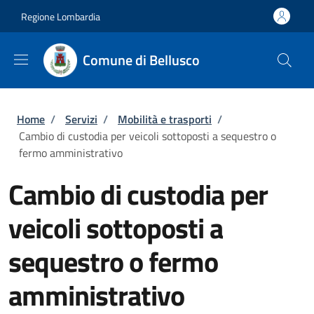
Salta al contenuto principale
Skip to footer content
Regione Lombardia
Comune di Bellusco
Briciole di pane
Home
/
Servizi
/
Mobilità e trasporti
/
Cambio di custodia per veicoli sottoposti a sequestro o
fermo amministrativo
Cambio di custodia per
veicoli sottoposti a
sequestro o fermo
amministrativo