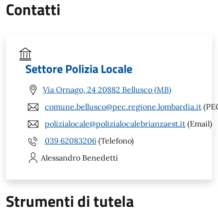
Contatti
Settore Polizia Locale
Via Ornago, 24 20882 Bellusco (MB)
comune.bellusco@pec.regione.lombardia.it
(PE
polizialocale@polizialocalebrianzaest.it
(Email)
039 62083206
(Telefono)
Alessandro
Benedetti
Strumenti di tutela