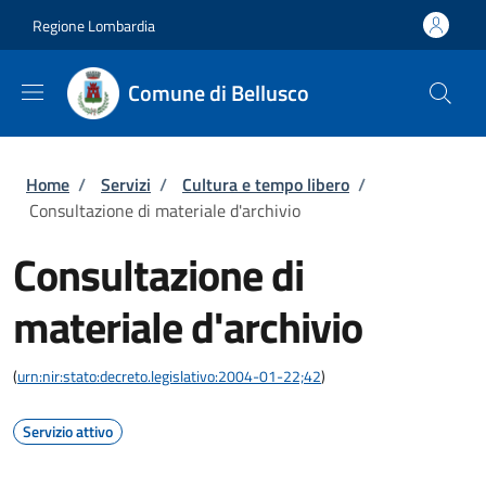
Salta al contenuto principale
Skip to footer content
Regione Lombardia
Comune di Bellusco
Briciole di pane
Home
/
Servizi
/
Cultura e tempo libero
/
Consultazione di materiale d'archivio
Consultazione di
materiale d'archivio
(
urn:nir:stato:decreto.legislativo:2004-01-22;42
)
Servizio attivo