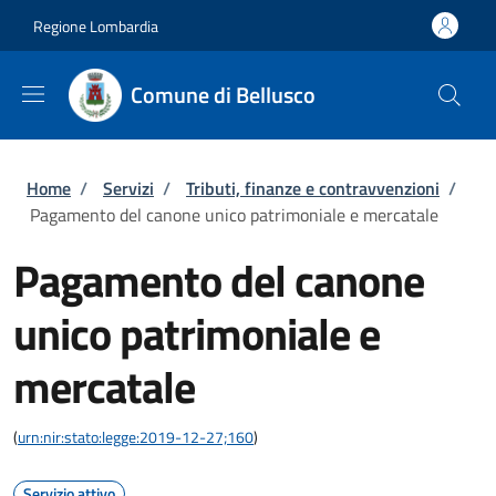
Salta al contenuto principale
Skip to footer content
Regione Lombardia
Comune di Bellusco
Briciole di pane
Home
/
Servizi
/
Tributi, finanze e contravvenzioni
/
Pagamento del canone unico patrimoniale e mercatale
Pagamento del canone
unico patrimoniale e
mercatale
(
urn:nir:stato:legge:2019-12-27;160
)
Servizio attivo