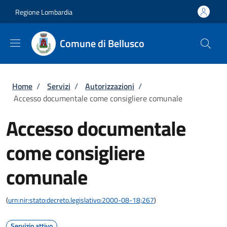
Salta al contenuto principale
Skip to footer content
Regione Lombardia
Comune di Bellusco
Briciole di pane
Home
/
Servizi
/
Autorizzazioni
/
Accesso documentale come consigliere comunale
Accesso documentale
come consigliere
comunale
(
urn:nir:stato:decreto.legislativo:2000-08-18;267
)
Servizio attivo