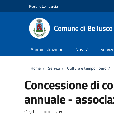
Salta al contenuto principale
Skip to footer content
Regione Lombardia
Comune di Bellusco
Amministrazione
Novità
Servizi
Briciole di pane
Home
/
Servizi
/
Cultura e tempo libero
/
Concessione di co
annuale - associa
(Regolamento comunale)