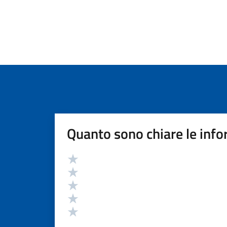
Quanto sono chiare le info
Valutazione
Valuta 5 stelle su 5
Valuta 4 stelle su 5
Valuta 3 stelle su 5
Valuta 2 stelle su 5
Valuta 1 stelle su 5