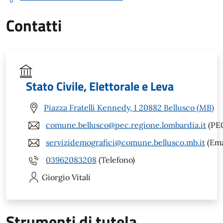
Contatti
Stato Civile, Elettorale e Leva
Piazza Fratelli Kennedy, 1 20882 Bellusco (MB)
comune.bellusco@pec.regione.lombardia.it
(PE
servizidemografici@comune.bellusco.mb.it
(Ema
03962083208
(Telefono)
Giorgio
Vitali
Strumenti di tutela