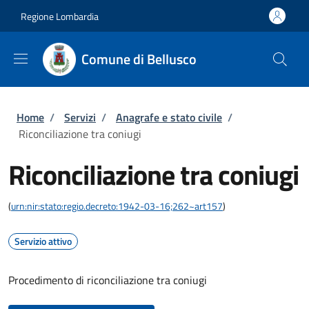
Salta al contenuto principale
Skip to footer content
Regione Lombardia
Comune di Bellusco
Briciole di pane
Home
/
Servizi
/
Anagrafe e stato civile
/
Riconciliazione tra coniugi
Riconciliazione tra coniugi
(
urn:nir:stato:regio.decreto:1942-03-16;262~art157
)
Servizio attivo
Procedimento di riconciliazione tra coniugi