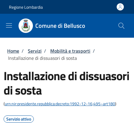
Salta al contenuto principale
Skip to footer content
Regione Lombardia
Comune di Bellusco
Briciole di pane
Home
/
Servizi
/
Mobilità e trasporti
/
Installazione di dissuasori di sosta
Installazione di dissuasori
di sosta
(
urn:nir:presidente.repubblica:decreto:1992-12-16;495~art180
)
Servizio attivo