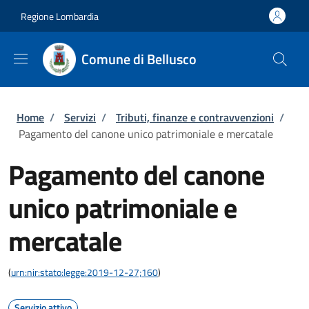
Salta al contenuto principale
Skip to footer content
Regione Lombardia
Comune di Bellusco
Briciole di pane
Home
/
Servizi
/
Tributi, finanze e contravvenzioni
/
Pagamento del canone unico patrimoniale e mercatale
Pagamento del canone
unico patrimoniale e
mercatale
(
urn:nir:stato:legge:2019-12-27;160
)
Servizio attivo