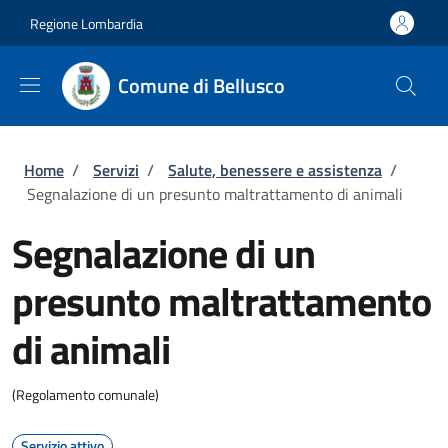
Salta al contenuto principale
Skip to footer content
Regione Lombardia
Comune di Bellusco
Briciole di pane
Home
/
Servizi
/
Salute, benessere e assistenza
/
Segnalazione di un presunto maltrattamento di animali
Segnalazione di un
presunto maltrattamento
di animali
(Regolamento comunale)
Servizio attivo