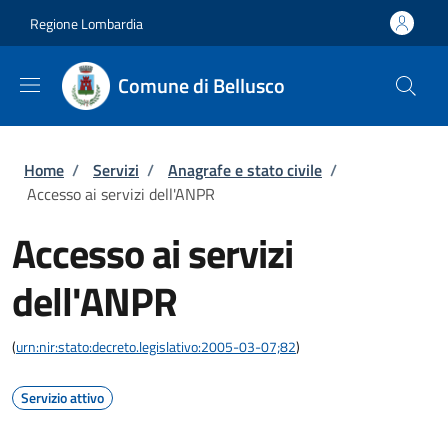
Salta al contenuto principale
Skip to footer content
Regione Lombardia
Comune di Bellusco
Briciole di pane
Home
/
Servizi
/
Anagrafe e stato civile
/
Accesso ai servizi dell'ANPR
Accesso ai servizi
dell'ANPR
(
urn:nir:stato:decreto.legislativo:2005-03-07;82
)
Servizio attivo