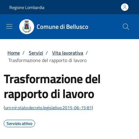
Salta al contenuto principale
Skip to footer content
Regione Lombardia
Comune di Bellusco
Briciole di pane
Home
/
Servizi
/
Vita lavorativa
/
Trasformazione del rapporto di lavoro
Trasformazione del
rapporto di lavoro
(
urn:nir:stato:decreto.legislativo:2015-06-15;81
)
Servizio attivo