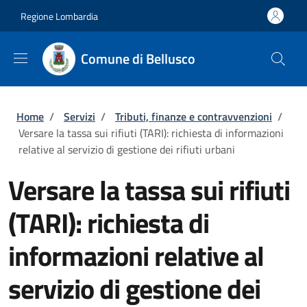
Salta al contenuto principale
Skip to footer content
Regione Lombardia
Comune di Bellusco
Briciole di pane
Home
/
Servizi
/
Tributi, finanze e contravvenzioni
/
Versare la tassa sui rifiuti (TARI): richiesta di informazioni
relative al servizio di gestione dei rifiuti urbani
Versare la tassa sui rifiuti
(TARI): richiesta di
informazioni relative al
servizio di gestione dei