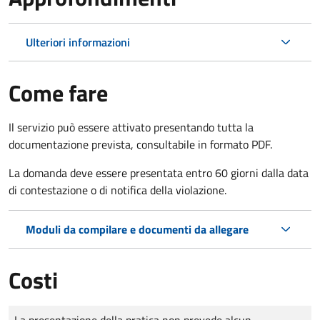
Ulteriori informazioni
Come fare
Il servizio può essere attivato presentando tutta la
documentazione prevista, consultabile in formato PDF.
La domanda deve essere presentata entro 60 giorni dalla data
di contestazione o di notifica della violazione.
Moduli da compilare e documenti da allegare
Costi
Tipo di pagamento
Importo
La presentazione della pratica non prevede alcun