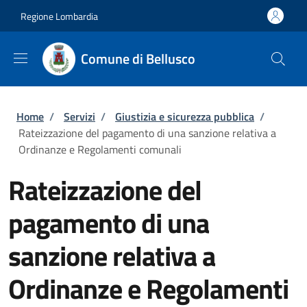
Salta al contenuto principale
Skip to footer content
Regione Lombardia
Comune di Bellusco
Briciole di pane
Home
/
Servizi
/
Giustizia e sicurezza pubblica
/
Rateizzazione del pagamento di una sanzione relativa a
Ordinanze e Regolamenti comunali
Rateizzazione del
pagamento di una
sanzione relativa a
Ordinanze e Regolamenti