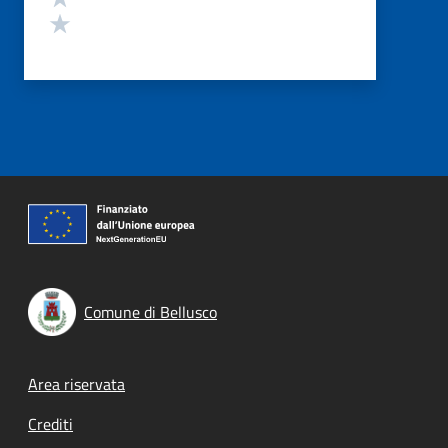
Valuta 1 stelle su 5
Comune di Bellusco
Footer menu
Area riservata
Crediti