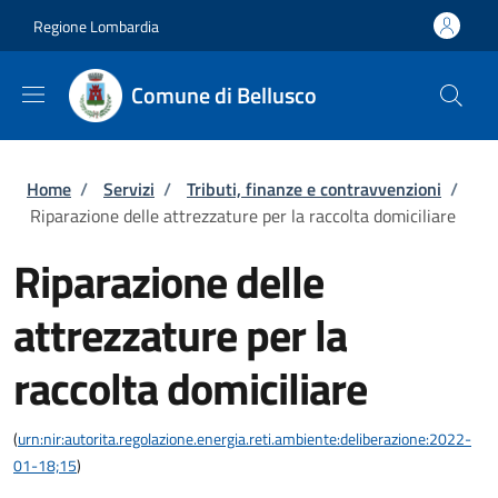
Salta al contenuto principale
Skip to footer content
Regione Lombardia
Comune di Bellusco
Briciole di pane
Home
/
Servizi
/
Tributi, finanze e contravvenzioni
/
Riparazione delle attrezzature per la raccolta domiciliare
Riparazione delle
attrezzature per la
raccolta domiciliare
(
urn:nir:autorita.regolazione.energia.reti.ambiente:deliberazione:2022-
01-18;15
)