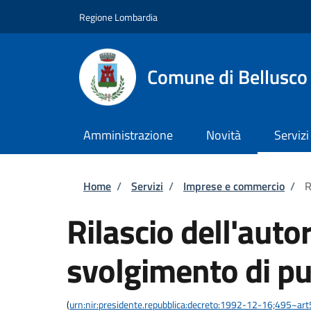
Salta al contenuto principale
Skip to footer content
Regione Lombardia
Comune di Bellusco
Amministrazione
Novità
Servizi
Briciole di pane
Home
/
Servizi
/
Imprese e commercio
/
R
Rilascio dell'auto
svolgimento di pu
(
urn:nir:presidente.repubblica:decreto:1992-12-16;495~ar