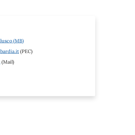
llusco (MB)
ardia.it
(PEC)
t
(Mail)