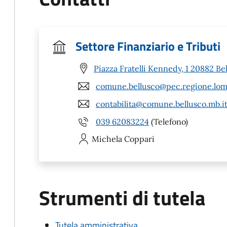
Settore Finanziario e Tributi
Piazza Fratelli Kennedy, 1 20882 Be
comune.bellusco@pec.regione.lomb
contabilita@comune.bellusco.mb.i
039 62083224
(Telefono)
Michela
Coppari
Strumenti di tutela
Tutela amministrativa