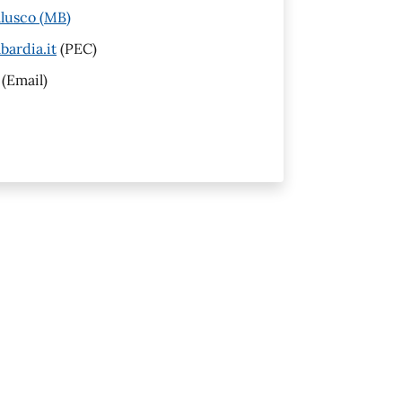
llusco (MB)
ardia.it
(PEC)
(Email)