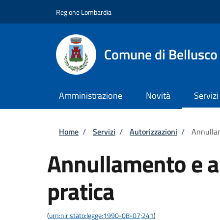
Salta al contenuto principale
Skip to footer content
Regione Lombardia
Comune di Bellusco
Amministrazione
Novità
Servizi
Briciole di pane
Home
/
Servizi
/
Autorizzazioni
/
Annullam
Annullamento e ar
pratica
(
urn:nir:stato:legge:1990-08-07;241
)