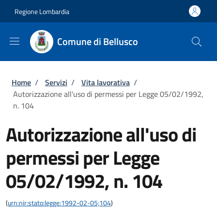
Salta al contenuto principale
Skip to footer content
Regione Lombardia
Comune di Bellusco
Briciole di pane
Home
/
Servizi
/
Vita lavorativa
/
Autorizzazione all'uso di permessi per Legge 05/02/1992,
n. 104
Autorizzazione all'uso di
permessi per Legge
05/02/1992, n. 104
(
urn:nir:stato:legge:1992-02-05;104
)