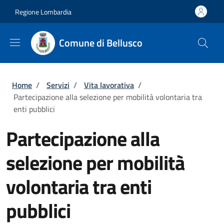
Salta al contenuto principale
Skip to footer content
Regione Lombardia
Comune di Bellusco
Briciole di pane
Home
/
Servizi
/
Vita lavorativa
/
Partecipazione alla selezione per mobilità volontaria tra
enti pubblici
Partecipazione alla
selezione per mobilità
volontaria tra enti
pubblici