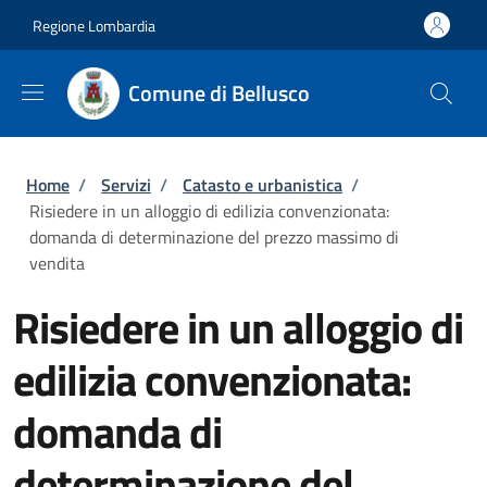
Salta al contenuto principale
Skip to footer content
Regione Lombardia
Comune di Bellusco
Briciole di pane
Home
/
Servizi
/
Catasto e urbanistica
/
Risiedere in un alloggio di edilizia convenzionata:
domanda di determinazione del prezzo massimo di
vendita
Risiedere in un alloggio di
edilizia convenzionata:
domanda di
determinazione del