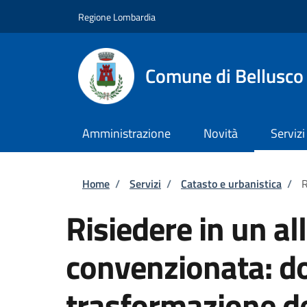
Salta al contenuto principale
Skip to footer content
Regione Lombardia
Comune di Bellusco
Amministrazione
Novità
Servizi
Briciole di pane
Home
/
Servizi
/
Catasto e urbanistica
/
R
Risiedere in un all
convenzionata: d
trasformazione del