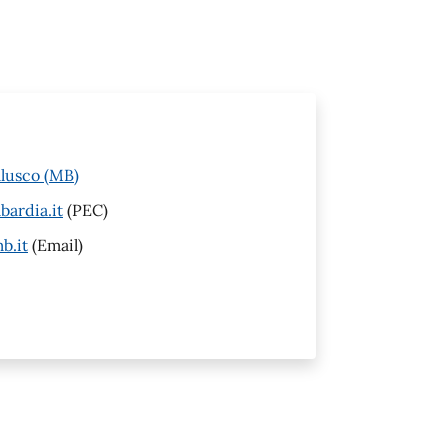
llusco (MB)
ardia.it
(PEC)
b.it
(Email)