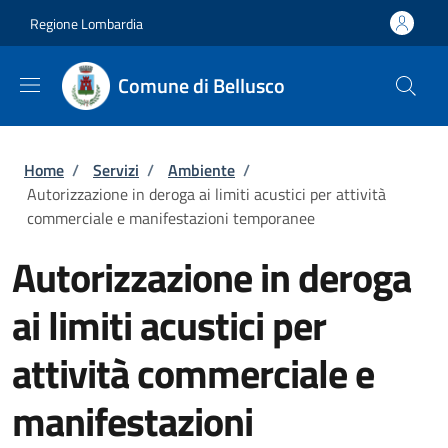
Salta al contenuto principale
Skip to footer content
Regione Lombardia
Comune di Bellusco
Briciole di pane
Home
/
Servizi
/
Ambiente
/
Autorizzazione in deroga ai limiti acustici per attività
commerciale e manifestazioni temporanee
Autorizzazione in deroga
ai limiti acustici per
attività commerciale e
manifestazioni