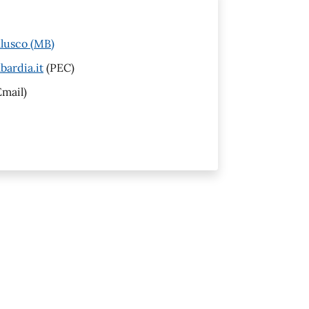
llusco (MB)
ardia.it
(PEC)
mail)