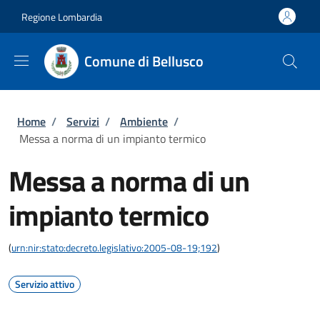
Salta al contenuto principale
Skip to footer content
Regione Lombardia
Comune di Bellusco
Briciole di pane
Home
/
Servizi
/
Ambiente
/
Messa a norma di un impianto termico
Messa a norma di un
impianto termico
(
urn:nir:stato:decreto.legislativo:2005-08-19;192
)
Servizio attivo