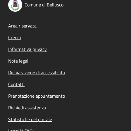
Comune di Bellusco
Footer menu
Area riservata
Crediti
Informativa privacy
Note legali
Dichiarazione di accessibilità
Contatti
Prenotazione appuntamento
Richiedi assistenza
Statistiche del portale
Leggi le FAQ