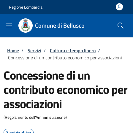
Salta al contenuto principale
Skip to footer content
Regione Lombardia
Comune di Bellusco
Briciole di pane
Home
/
Servizi
/
Cultura e tempo libero
/
Concessione di un contributo economico per associazioni
Concessione di un
contributo economico per
associazioni
(Regolamento dell'Amministrazione)
Servizio attivo