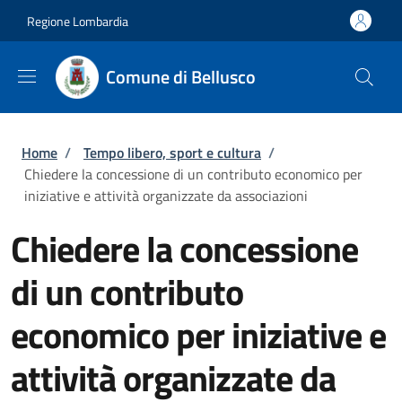
Salta al contenuto principale
Skip to footer content
Regione Lombardia
Comune di Bellusco
Briciole di pane
Home
/
Tempo libero, sport e cultura
/
Chiedere la concessione di un contributo economico per
iniziative e attività organizzate da associazioni
Chiedere la concessione
di un contributo
economico per iniziative e
attività organizzate da