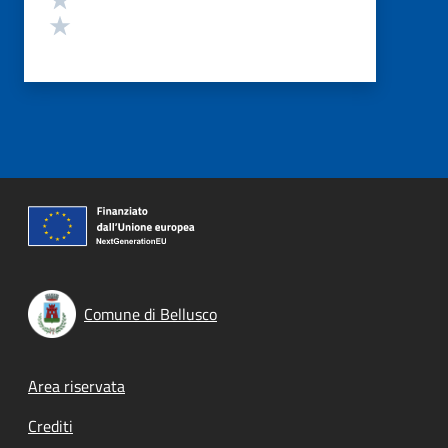
Valuta 1 stelle su 5
Comune di Bellusco
Footer menu
Area riservata
Crediti